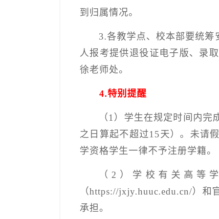
到归属情况。
3.
各教学点、校本部要统筹
人报考提供退役证电子版、录
徐老师处。
4.
特别提醒
（
1
）学生在规定时间内完
之日算起不超过
15
天）。未请
学资格学生一律不予注册学籍。
（
2
）学校有关高等
（
https://jxjy.huuc.edu.cn/
）和
承担。