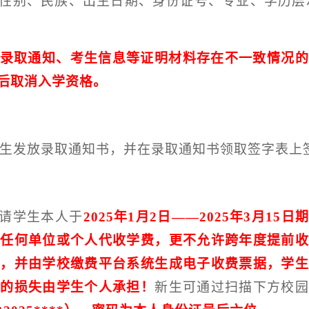
性别、民族、出生日期、身份证号、专业、学历层
录取通知、考生信息等证明材料存在不一致情况的
后取消入学资格。
生发放录取通知书，并在录取通知书领取签字表上
请学生本人于
2025
年
1
月
2
日——
2025
年
3
月
15
日
权任何单位或个人代收学费，更不允许跨年度提前收
纳，并由学校缴费平台系统生成电子收费票据，学生
成的损失由学生个人承担！
新生可通过扫描下方校