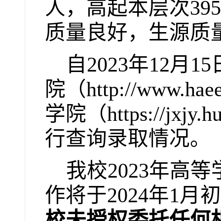
人，高起本层次
395
质量良好，生源质
自
2023
年
12
月
15
院（
http://www.haee
学院（
https://jxjy.h
行查询录取情况。
我校
2023
年高等
作将于
2024
年
1
月初
校未授权委托任何